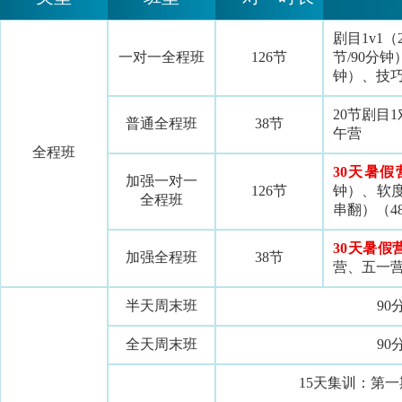
剧目1v1（
一对一全程班
126节
节/90分
钟）、技巧
20节剧目
普通全程班
38节
午营
全程班
30天暑假
加强一对一
126节
钟）、软度
全程班
串翻）（4
30天暑假
加强全程班
38节
营、五一
半天周末班
90
全天周末班
90
15天集训：第一期7.1