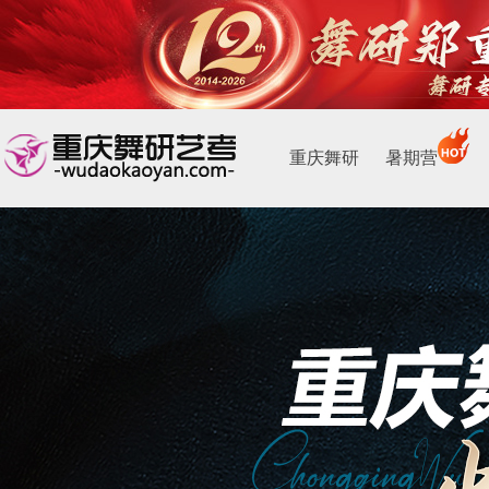
重庆舞研
暑期营